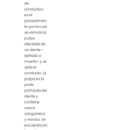
de
conductos,
es el
procedimien
to por el cual
se elimina la
pulpa
afectada de
un diente -
dañado o
muerto- y se
sella el
conducto. La
pulpa es la
parte
profunda del
diente y
contiene
vasos
sanguíneos
y nervios. Se
encuentra en