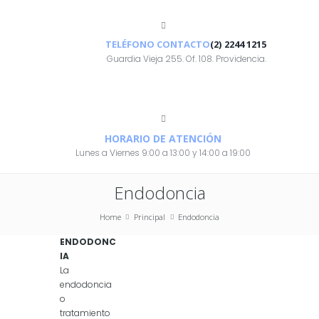
TELÉFONO CONTACTO
(2) 2244 1215
Guardia Vieja 255. Of. 108. Providencia.
HORARIO DE ATENCIÓN
Lunes a Viernes 9:00 a 13:00 y 14:00 a 19:00
Endodoncia
Home
Principal
Endodoncia
ENDODONC
IA
La
endodoncia
o
tratamiento