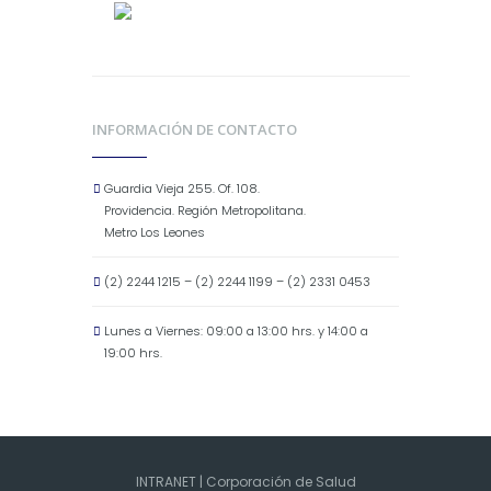
INFORMACIÓN DE CONTACTO
Guardia Vieja 255. Of. 108.
Providencia. Región Metropolitana.
Metro Los Leones
(2) 2244 1215 – (2) 2244 1199 – (2) 2331 0453
Lunes a Viernes: 09:00 a 13:00 hrs. y 14:00 a
19:00 hrs.
INTRANET
| Corporación de Salud