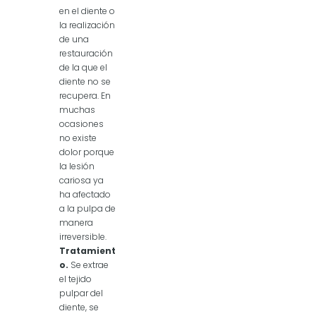
en el diente o
la realización
de una
restauración
de la que el
diente no se
recupera. En
muchas
ocasiones
no existe
dolor porque
la lesión
cariosa ya
ha afectado
a la pulpa de
manera
irreversible.
Tratamient
o.
Se extrae
el tejido
pulpar del
diente, se