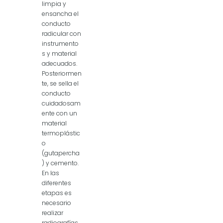
limpia y
ensancha el
conducto
radicular con
instrumento
s y material
adecuados.
Posteriormen
te, se sella el
conducto
cuidadosam
ente con un
material
termoplástic
o
(gutapercha
) y cemento.
En las
diferentes
etapas es
necesario
realizar
radiografías