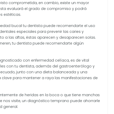
visto comprometida, en cambio, existe un mayor
ntista evaluará el grado de compromiso y podrá
s estéticas.
uedad bucal tu dentista puede recomendarte el uso
 dentales especiales para prevenir las caries y
nto a las aftas, éstas aparecen y desaparecen solas.
neren, tu dentista puede recomendarte algún
diagnosticado con enfermedad celíaca, es de vital
les con tu dentista, además del gastroenterólogo y
 adecuado, junto con una dieta balanceada y una
la clave para mantener a raya las manifestaciones de
tantemente de heridas en la boca o que tiene manchas
ue nos visite, un diagnóstico temprano puede ahorrarle
d general.