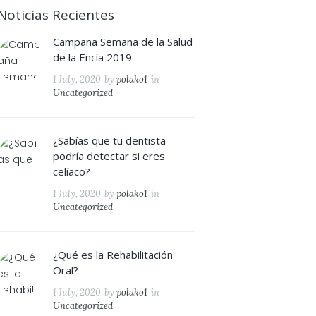
Noticias Recientes
Campaña Semana de la Salud
de la Encía 2019
1 July, 2020
by
polako1
in
Uncategorized
¿Sabías que tu dentista
podría detectar si eres
celíaco?
1 July, 2020
by
polako1
in
Uncategorized
¿Qué es la Rehabilitación
Oral?
1 July, 2020
by
polako1
in
Uncategorized