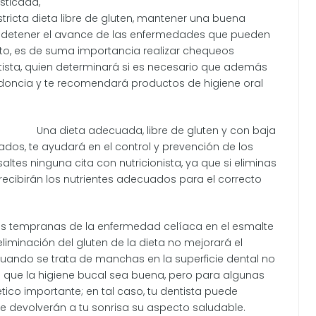
sticada,
ricta dieta libre de gluten, mantener una buena
n o detener el avance de las enfermedades que pueden
esto, es de suma importancia realizar chequeos
tista, quien determinará si es necesario que además
iodoncia y te recomendará productos de higiene oral
Una dieta adecuada, libre de gluten y con baja
dos, te ayudará en el control y prevención de los
tes ninguna cita con nutricionista, ya que si eliminas
o recibirán los nutrientes adecuados para el correcto
s tempranas de la enfermedad celíaca en el esmalte
 eliminación del gluten de la dieta no mejorará el
 Cuando se trata de manchas en la superficie dental no
e que la higiene bucal sea buena, pero para algunas
ico importante; en tal caso, tu dentista puede
ue devolverán a tu sonrisa su aspecto saludable.