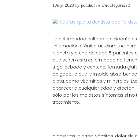
1 July, 2020
by
polako1
in
Uncategorized
La enfermedad celíaca o celiaquía e
inflamación crónica autoinmune, hered
planeta y a uno de cada 5 parientes 
que sufren esta enfermedad no tienen 
trigo, cebada y centeno, llamada glut
delgado, lo que le impide absorber c
dieta, como vitaminas y minerales. L
aparecer a cualquier edad y afectan la
sólo por los molestos síntomas si no
tratamiento.
digestivas: diarrea, vómitos, dolor de