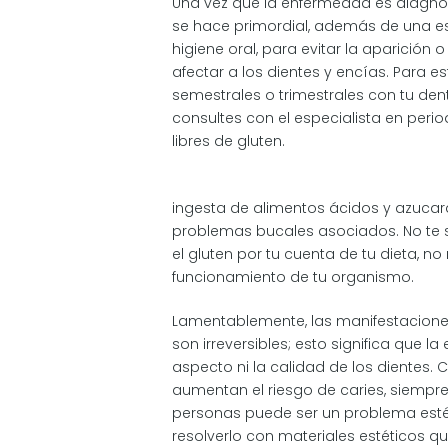
Una vez que la enfermedad es diagno
se hace primordial, además de una est
higiene oral, para evitar la aparició
afectar a los dientes y encías. Para 
semestrales o trimestrales con tu den
consultes con el especialista en per
libres de gluten.
ingesta de alimentos ácidos y azucara
problemas bucales asociados. No te sal
el gluten por tu cuenta de tu dieta, n
funcionamiento de tu organismo.
Lamentablemente, las manifestacione
son irreversibles; esto significa que la
aspecto ni la calidad de los dientes.
aumentan el riesgo de caries, siempr
personas puede ser un problema estét
resolverlo con materiales estéticos q