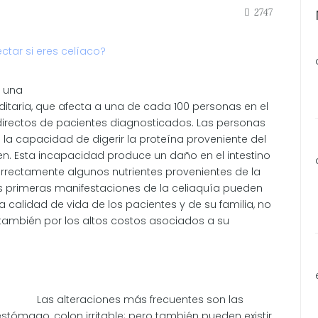
2747
s una
itaria, que afecta a una de cada 100 personas en el
directos de pacientes diagnosticados. Las personas
la capacidad de digerir la proteína proveniente del
en. Esta incapacidad produce un daño en el intestino
orrectamente algunos nutrientes provenientes de la
as primeras manifestaciones de la celiaquía pueden
 calidad de vida de los pacientes y de su familia, no
 también por los altos costos asociados a su
Las alteraciones más frecuentes son las
 estómago, colon irritable; pero también pueden existir