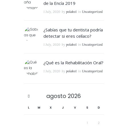
de la Encía 2019
1 July, 2020
by
polako1
in
Uncategorized
¿Sabías que tu dentista podría
detectar si eres celíaco?
1 July, 2020
by
polako1
in
Uncategorized
¿Qué es la Rehabilitación Oral?
1 July, 2020
by
polako1
in
Uncategorized
agosto
2026
L
M
X
J
V
S
D
1
2