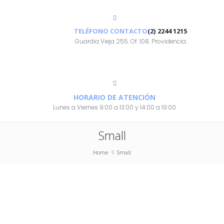
TELÉFONO CONTACTO
(2) 2244 1215
Guardia Vieja 255. Of. 108. Providencia.
HORARIO DE ATENCIÓN
Lunes a Viernes 9:00 a 13:00 y 14:00 a 19:00
Small
Home
Small
Radiología
Started
31 August, 2018
in
Principal
,
Small
,
Top-
services