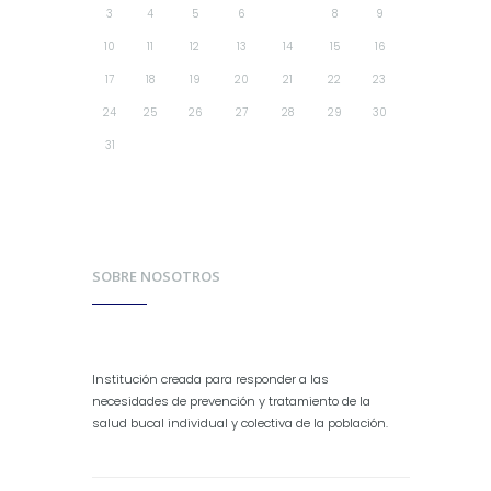
3
4
5
6
7
8
9
10
11
12
13
14
15
16
17
18
19
20
21
22
23
24
25
26
27
28
29
30
31
SOBRE NOSOTROS
Institución creada para responder a las
necesidades de prevención y tratamiento de la
salud bucal individual y colectiva de la población.