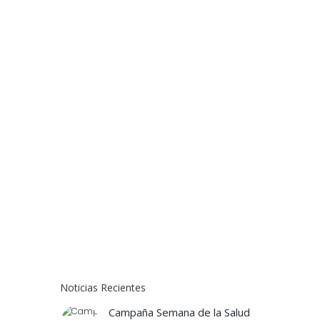
arcadas y la interface oclusal.
Ortodoncia
Started
13 January, 2016
in
Principal
,
Small
,
Top-
services
Esta es la especialidad que se encarga del
estudio, prevención, diagnóstico y tratamiento
de las anomalías de forma.
Cirugía Maxilo Facial
Started
13 January, 2016
in
Principal
,
Small
En Cirugía se tratan las patologías bucales
efectuando distintos procedimientos médico-
quirúrgicos.
Noticias Recientes
Campaña Semana de la Salud